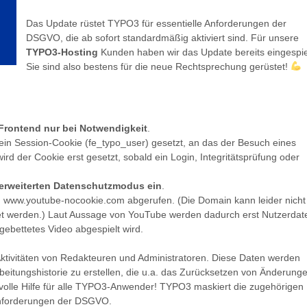
Das Update rüstet TYPO3 für essentielle Anforderungen der
DSGVO, die ab sofort standardmäßig aktiviert sind. Für unsere
TYPO3-Hosting
Kunden haben wir das Update bereits eingespie
Sie sind also bestens für die neue Rechtsprechung gerüstet!
 Frontend nur bei Notwendigkeit
.
ein Session-Cookie (fe_typo_user) gesetzt, an das der Besuch eines
rd der Cookie erst gesetzt, sobald ein Login, Integritätsprüfung oder
erweiterten Datenschutzmodus ein
.
 www.youtube-nocookie.com abgerufen. (Die Domain kann leider nicht 
 werden.) Laut Aussage von YouTube werden dadurch erst Nutzerdat
gebettetes Video abgespielt wird.
Aktivitäten von Redakteuren und Administratoren. Diese Daten werden
beitungshistorie zu erstellen, die u.a. das Zurücksetzen von Änderung
volle Hilfe für alle TYPO3-Anwender! TYPO3 maskiert die zugehörigen 
nforderungen der DSGVO.