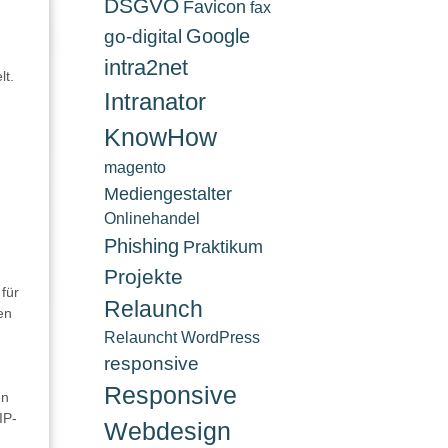
DSGVO
Favicon
fax
Google
go-digital
intra2net
lt.
Intranator
KnowHow
magento
Mediengestalter
Onlinehandel
Phishing
Praktikum
Projekte
für
Relaunch
en
Relauncht WordPress
responsive
Responsive
en
IP-
Webdesign