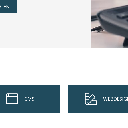
NGEN
CMS
WEBDESIG