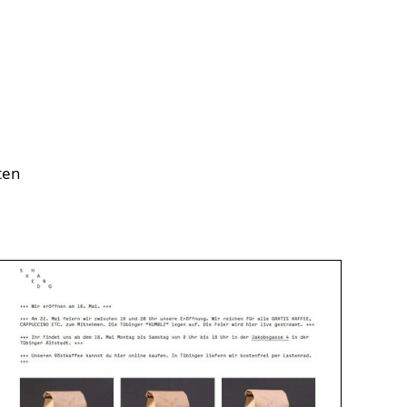
ten
.