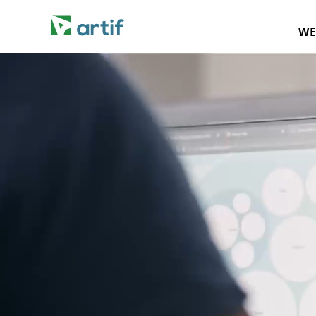
— ALLE REFERENZEN ANSEHEN
WE
Videoanimation über artif Services: Wordpress, Onlinesh