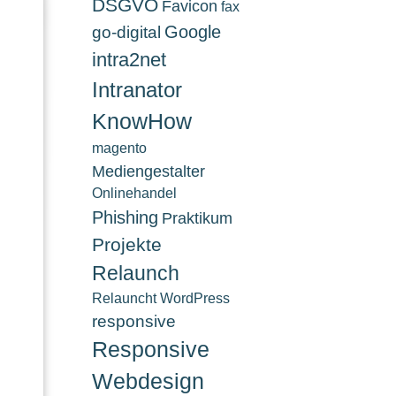
DSGVO
Favicon
fax
Google
go-digital
intra2net
Intranator
KnowHow
magento
Mediengestalter
Onlinehandel
Phishing
Praktikum
Projekte
Relaunch
Relauncht WordPress
responsive
Responsive
Webdesign