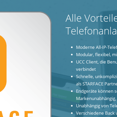
Alle Vortei
Telefonanl
Moderne All-IP-Tele
Modular, flexibel, 
UCC Client, die Ben
verbindet
Schnelle, unkomplizi
als STARFACE Partn
Endgeräte können so
Markenunabhängig, 
Unabhängig von Tel
Verschiedene Back 