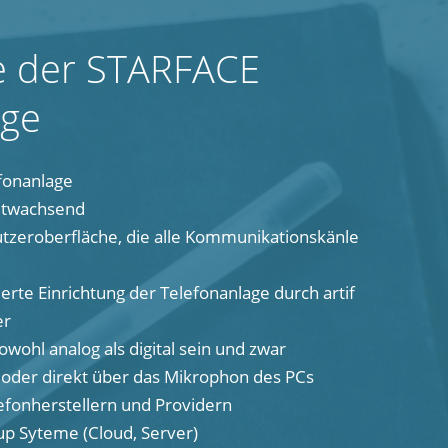
le der STARFACE
age
fonanlage
mitwachsend
utzeroberfläche, die alle Kommunikationskänle
erte Einrichtung der Telefonanlage durch artif
er
wohl analog als digital sein und zwar
oder direkt über das Mikrophon des PCs
efonherstellern und Providern
up Syteme (Cloud, Server)